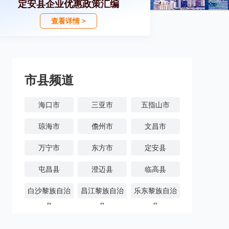
定安县企业优惠政策汇编
查看详情 >
市县频道
海口市
三亚市
五指山市
琼海市
儋州市
文昌市
万宁市
东方市
定安县
屯昌县
澄迈县
临高县
白沙黎族自治
昌江黎族自治
乐东黎族自治
县
县
县
陵水黎族自治
保亭黎族苗族
琼中黎族苗族
县
自治县
自治县